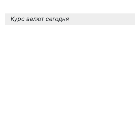
Если В Банке
Спрашивают: «Откуда
Деньги?» - «Тема Дня»
Курс валют сегодня
просто о том, как повысить
эффективность сбережений. Если вы
вносите на счет крупные суммы
наличными,...
ПОДРОБНЕЕ