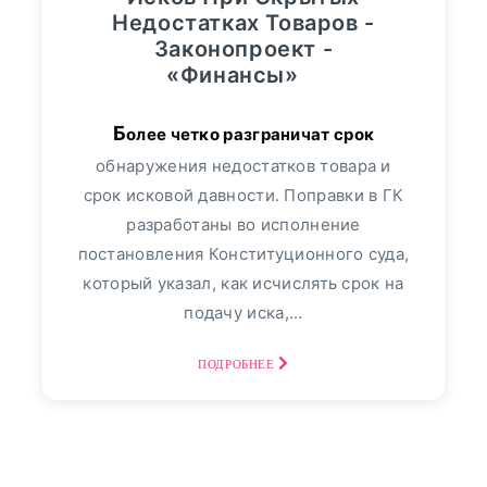
Видео
3364
сегмента. Больше всего спрос
Недостатках Товаров -
Законопроект -
увеличился...
«Финансы»
Сбербанк
552
ПОДРОБНЕЕ
Более четко разграничат срок
Альфа-Банк
349
обнаружения недостатков товара и
Банк "ТРАСТ"
17
срок исковой давности. Поправки в ГК
разработаны во исполнение
ВТБ24
113
постановления Конституционного суда,
который указал, как исчислять срок на
Пресс-релизы
7991
подачу иска,...
Фото репортаж
3
ПОДРОБНЕЕ
30
август, 2025
Финансовый Совет На
30 Августа: Что Сказать,