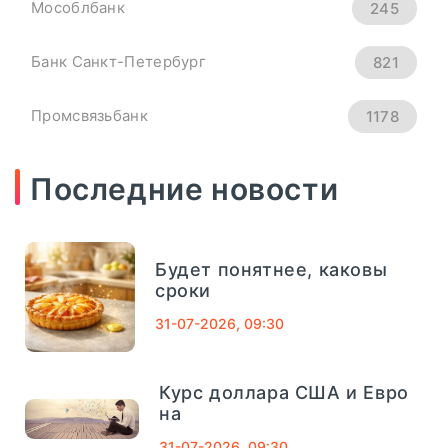
Мособлбанк
245
всем основным мировым валютам.
Банк Санкт-Петербург
821
Официальный курс ...
Промсвязьбанк
1178
ПОДРОБНЕЕ
Новикомбанк
290
Последние новости
СМП Банк
632
Будет понятнее, каковы
Внешпромбанк
321
сроки
31-07-2026, 09:30
Банк Югра
320
Банк Связь-Банк
1013
Курс доллара США и Евро
04
сентябрь, 2025
на
Совкомбанк
661
31-07-2026, 09:30