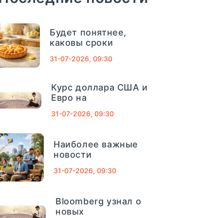
04
сентябрь, 2025
Финансовый
СМП Банк
632
Будет понятнее,
Совет На 4
каковы сроки
Сентября: Как
Внешпромбанк
321
31-07-2026, 09:30
Вернуть Деньги
За Лишние
Банк Югра
320
Школьные
Курс доллара США и
Покупки - «Тема
Евро на
Банк Связь-Банк
1013
Дня»
31-07-2026, 09:30
Совкомбанк
661
Наиболее важные
— короткий и полезный совет,
новости
ТРАСТ
725
который помогает управлять
31-07-2026, 09:30
деньгами осознанно.
Газпромбанк
1078
Подготовка к школе всегда...
Bloomberg узнал о
Московский кредитный банк
752
новых
ПОДРОБНЕЕ