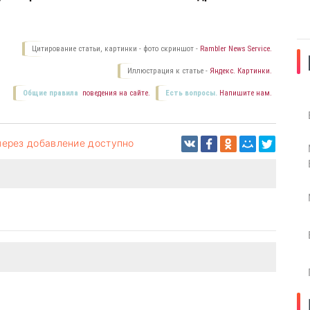
Цитирование статьи, картинки - фото скриншот -
Rambler News Service.
Иллюстрация к статье -
Яндекс. Картинки.
Общие правила
поведения на сайте.
Есть вопросы.
Напишите нам.
 через добавление доступно