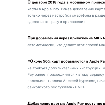
С декабря 2018 года в мобильном приложении МКБ Мобайл стало доступно добавление
карты в Apple Pay. Ранее добавление кар
только через настройки смартфона в разде
сделать это сразу в приложении.
При добавлении через приложение МКБ Мобайл, поля владельца карты заполняются
автоматически, что делает этот способ м
«Около 50% карт добавляются в Apple Pay через мобильные банки, потому что это легко и
не требует дополнительных инструкций. М
Pay ранее, присоединятся к этому сервису
прокомментировал Алексей Курзяков, нач
банковского обслуживания МКБ.
Добавление карты в Apple Pay доступно для карт Visa и Mastercard. Узнать подробности