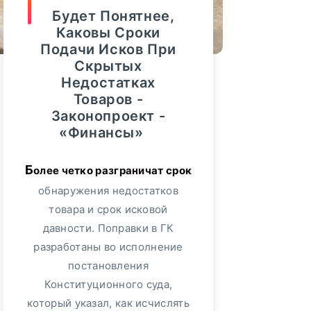
40%. Об этом сообщил
Будет Понятнее,
РосЕвроБанк
426
«Росгосстрах»,
Каковы Сроки
проанализировав темпы роста
Подачи Исков При
Новости Банков
9186
продаж полисов данного
Скрытых
сегмента. Больше всего спрос
Недостатках
Интервью
Товаров -
1289
увеличился...
Законопроект -
«Финансы»
ПОДРОБНЕЕ
Мнение
107
Более четко разграничат срок
Финансы
36815
обнаружения недостатков
товара и срок исковой
Видео
3364
давности. Поправки в ГК
30
август, 2025
разработаны во исполнение
Сбербанк
552
Финансовый
постановления
Совет На 30
Конституционного суда,
Альфа-Банк
349
Августа: Что
который указал, как исчислять