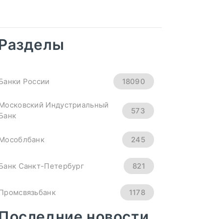
Рубль Теряет
Высоту. Курсы
Доллара, Евро И
Юаня На 4
Разделы
Сентября - «Тема
Дня»
Банки России
18090
снижается ко всем основным
Московский Индустриальный
573
Банк
мировым валютам.
Официальный курс ...
Мособлбанк
245
ПОДРОБНЕЕ
Банк Санкт-Петербург
821
Промсвязьбанк
1178
Последние новости
Новикомбанк
290