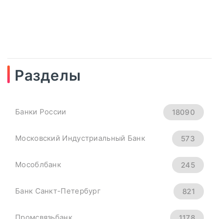
Разделы
04
сентябрь, 2025
Рубль Теряет Высоту.
Банки России
18090
Курсы Доллара, Евро И
Юаня На 4 Сентября -
Московский Индустриальный Банк
573
«Тема Дня»
Мособлбанк
245
всем основным мировым валютам.
Банк Санкт-Петербург
821
Официальный курс ...
Промсвязьбанк
1178