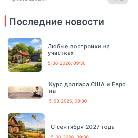
ПОДРОБНЕЕ
Новикомбанк
290
Последние новости
СМП Банк
632
Любые постройки на
Внешпромбанк
321
участках
5-08-2026, 09:30
Банк Югра
320
Банк Связь-Банк
1013
Курс доллара США и Евро
04
сентябрь, 2025
на
Совкомбанк
661
5-08-2026, 09:30
Финансовый Совет На 4
Сентября: Как Вернуть
ТРАСТ
725
Деньги За Лишние
Школьные Покупки -
С сентября 2027 года
«Тема Дня»
Газпромбанк
1078
5-08-2026, 09:30