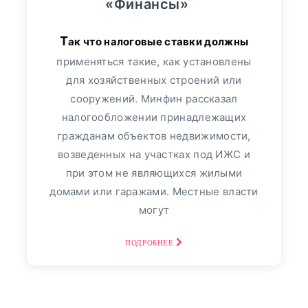
Альфа-Банк
349
«Финансы»
Банк "ТРАСТ"
17
Так что налоговые ставки должны
применяться такие, как установлены
ВТБ24
113
для хозяйственных строений или
сооружений. Минфин рассказал
Пресс-релизы
7991
налогообложении принадлежащих
гражданам объектов недвижимости,
Фото репортаж
3
возведенных на участках под ИЖС и
30
август, 2025
при этом не являющихся жилыми
домами или гаражами. Местные власти
Финансовый Совет На
могут
30 Августа: Что Сказать,
Если В Банке
ПОДРОБНЕЕ
Спрашивают: «Откуда
Деньги?» - «Тема Дня»