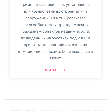
применяться такие, как установлены
ВТБ24
113
для хозяйственных строений или
сооружений. Минфин рассказал
Пресс-релизы
7991
налогообложении принадлежащих
гражданам объектов недвижимости,
Фото репортаж
3
возведенных на участках под ИЖС и
30
август, 2025
при этом не являющихся жилыми
домами или гаражами. Местные власти
Финансовый Совет На
могут
30 Августа: Что Сказать,
Если В Банке
ПОДРОБНЕЕ
Спрашивают: «Откуда
Деньги?» - «Тема Дня»
просто о том, как повысить
эффективность сбережений. Если вы
-- Начинайте делать все, что вы можете сделать – и даже то, о чем можете хотя