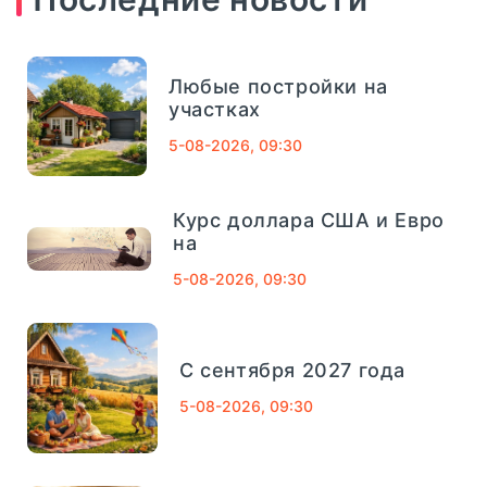
СМП Банк
632
Любые постройки на
Внешпромбанк
321
участках
5-08-2026, 09:30
Банк Югра
320
Банк Связь-Банк
1013
Курс доллара США и Евро
04
сентябрь, 2025
на
Совкомбанк
661
5-08-2026, 09:30
Финансовый Совет На 4
Сентября: Как Вернуть
ТРАСТ
725
Деньги За Лишние
Школьные Покупки -
С сентября 2027 года
«Тема Дня»
Газпромбанк
1078
5-08-2026, 09:30
Московский кредитный банк
752
короткий и полезный совет, который