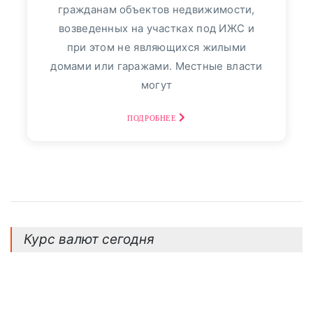
гражданам объектов недвижимости,
Фото репортаж
3
возведенных на участках под ИЖС и
30
август, 2025
при этом не являющихся жилыми
домами или гаражами. Местные власти
Финансовый Совет На
могут
30 Августа: Что Сказать,
Если В Банке
ПОДРОБНЕЕ
Спрашивают: «Откуда
Деньги?» - «Тема Дня»
просто о том, как повысить
эффективность сбережений. Если вы
Курс валют сегодня
вносите на счет крупные суммы
наличными,...
ПОДРОБНЕЕ