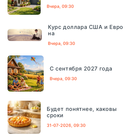
Вчера, 09:30
Банк Югра
320
Банк Связь-Банк
1013
Курс доллара США и Евро
04
сентябрь, 2025
на
Совкомбанк
661
Вчера, 09:30
Финансовый Совет На 4
Сентября: Как Вернуть
ТРАСТ
725
Деньги За Лишние
Школьные Покупки -
С сентября 2027 года
«Тема Дня»
Газпромбанк
1078
Вчера, 09:30
Московский кредитный банк
752
короткий и полезный совет, который
Абсолют Банк
557
помогает управлять деньгами
Будет понятнее, каковы
осознанно. Подготовка к школе всегда...
сроки
Банк Возрождение
653
31-07-2026, 09:30
ПОДРОБНЕЕ