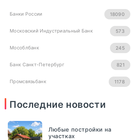
04
сентябрь, 2025
Рубль Теряет Высоту.
Банки России
18090
Курсы Доллара, Евро И
Юаня На 4 Сентября -
Московский Индустриальный Банк
573
«Тема Дня»
Мособлбанк
245
всем основным мировым валютам.
Банк Санкт-Петербург
821
Официальный курс ...
Промсвязьбанк
1178
ПОДРОБНЕЕ
Новикомбанк
290
Последние новости
СМП Банк
632
Любые постройки на
Внешпромбанк
321
участках