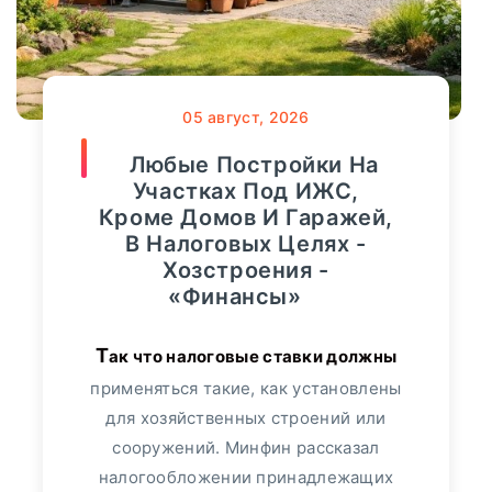
Мнение
107
онкологических заболеваний за год
вырос на 40%. Об этом сообщил
Финансы
36818
05
август, 2026
«Росгосстрах», проанализировав темпы
роста продаж полисов данного
Любые Постройки На
Видео
3364
сегмента. Больше всего спрос
Участках Под ИЖС,
увеличился...
Кроме Домов И Гаражей,
Сбербанк
552
В Налоговых Целях -
ПОДРОБНЕЕ
Хозстроения -
Альфа-Банк
349
«Финансы»
Банк "ТРАСТ"
17
Так что налоговые ставки должны
применяться такие, как установлены
ВТБ24
113
для хозяйственных строений или
сооружений. Минфин рассказал
Пресс-релизы
7991
налогообложении принадлежащих