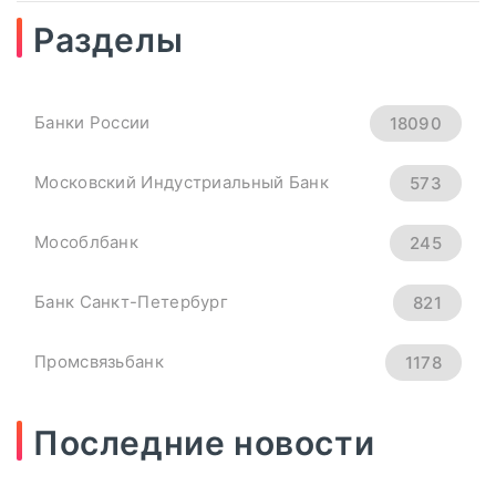
Разделы
04
сентябрь, 2025
Рубль Теряет Высоту.
Банки России
18090
Курсы Доллара, Евро И
Юаня На 4 Сентября -
Московский Индустриальный Банк
573
«Тема Дня»
Мособлбанк
245
всем основным мировым валютам.
Банк Санкт-Петербург
821
Официальный курс ...
Промсвязьбанк
1178
ПОДРОБНЕЕ
Новикомбанк
290
Последние новости
СМП Банк
632