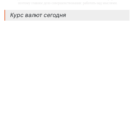
поэтому главное дело совершенствования: работать над мыслями.
ПОДРОБНЕЕ
-- Идите уверенно по направлению к мечте. Живите той жизнью, которую вы
Курс валют сегодня
сами себе придумали.
-- Самое большое богатство — это ум. Самая большая нищета — глупость. Из
всех страхов самый пугающий — самолюбование.
-- Лучшее, что можно сделать с хорошим советом, это пропустить его мимо
ушей. Он никогда не бывает полезен никому, кроме того, кто его дал.
-- Люблю давать советы и очень не люблю, когда их дают мне.
30
август, 2025
Рубль Дешевеет.
Курсы Доллара, Евро И
Юаня На 30 Августа -
«Тема Дня»