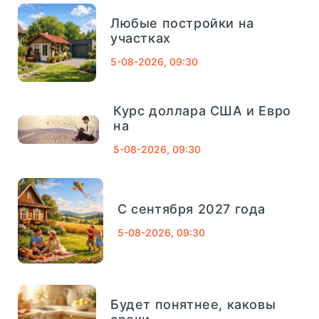
Любые постройки на
Внешпромбанк
321
участках
5-08-2026, 09:30
Банк Югра
320
Банк Связь-Банк
1013
Курс доллара США и Евро
04
сентябрь, 2025
на
Совкомбанк
661
5-08-2026, 09:30
Финансовый Совет На 4
Сентября: Как Вернуть
ТРАСТ
725
Деньги За Лишние
Школьные Покупки -
С сентября 2027 года
«Тема Дня»
Газпромбанк
1078
5-08-2026, 09:30
Московский кредитный банк
752
короткий и полезный совет, который
Абсолют Банк
557
помогает управлять деньгами
Будет понятнее, каковы
осознанно. Подготовка к школе всегда...