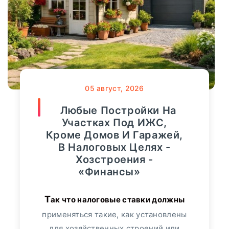
Новости Банков
9186
Онкозаболеваний -
«Тема Дня»
Интервью
1289
Мнение
107
онкологических заболеваний за год
вырос на 40%. Об этом сообщил
Финансы
36818
05
август, 2026
«Росгосстрах», проанализировав темпы
роста продаж полисов данного
Любые Постройки На
Видео
3364
сегмента. Больше всего спрос
Участках Под ИЖС,
увеличился...
Кроме Домов И Гаражей,
Сбербанк
552
В Налоговых Целях -
ПОДРОБНЕЕ
Хозстроения -
Альфа-Банк
349
«Финансы»
Банк "ТРАСТ"
17
Так что налоговые ставки должны
применяться такие, как установлены
ВТБ24
113
для хозяйственных строений или