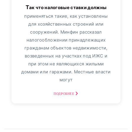
Банк "ТРАСТ"
17
Так что налоговые ставки должны
применяться такие, как установлены
ВТБ24
113
для хозяйственных строений или
сооружений. Минфин рассказал
Пресс-релизы
7991
налогообложении принадлежащих
гражданам объектов недвижимости,
Фото репортаж
3
возведенных на участках под ИЖС и
30
август, 2025
при этом не являющихся жилыми
домами или гаражами. Местные власти
Финансовый Совет На
могут
30 Августа: Что Сказать,
Если В Банке
ПОДРОБНЕЕ
Спрашивают: «Откуда
Деньги?» - «Тема Дня»
просто о том, как повысить