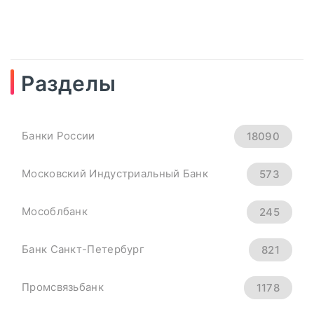
Разделы
04
сентябрь, 2025
Рубль Теряет Высоту.
Банки России
18090
Курсы Доллара, Евро И
Юаня На 4 Сентября -
Московский Индустриальный Банк
573
«Тема Дня»
Мособлбанк
245
всем основным мировым валютам.
Банк Санкт-Петербург
821
Официальный курс ...
Промсвязьбанк
1178
ПОДРОБНЕЕ