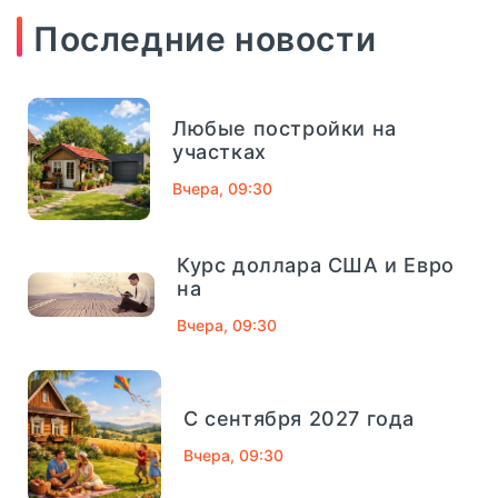
Новикомбанк
290
Последние новости
СМП Банк
632
Любые постройки на
Внешпромбанк
321
участках
Вчера, 09:30
Банк Югра
320
Банк Связь-Банк
1013
Курс доллара США и Евро
04
сентябрь, 2025
на
Совкомбанк
661
Вчера, 09:30
Финансовый Совет На 4
Сентября: Как Вернуть
ТРАСТ
725
Деньги За Лишние
Школьные Покупки -
С сентября 2027 года
«Тема Дня»
Газпромбанк
1078
Вчера, 09:30
Московский кредитный банк