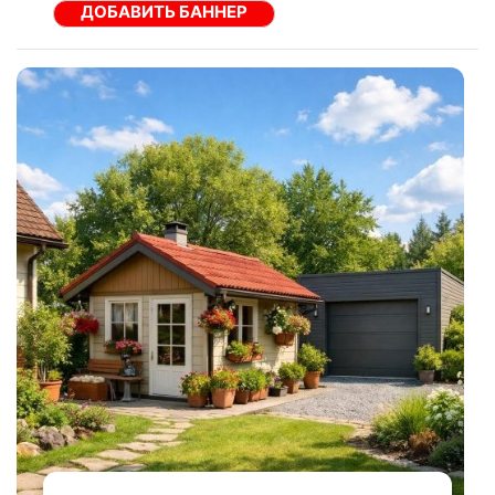
ДОБАВИТЬ БАННЕР
Российский Капитал
711
Национальный Клиринговый Центр
2258
ФК Открытие
994
30
август, 2025
Запсибкомбанк
1910
Россияне Стали
Активно Покупать
РосЕвроБанк
426
Полисы Страхования На
Случай
Новости Банков
9186
Онкозаболеваний -
«Тема Дня»
Интервью
1289
Мнение
107
онкологических заболеваний за год
вырос на 40%. Об этом сообщил