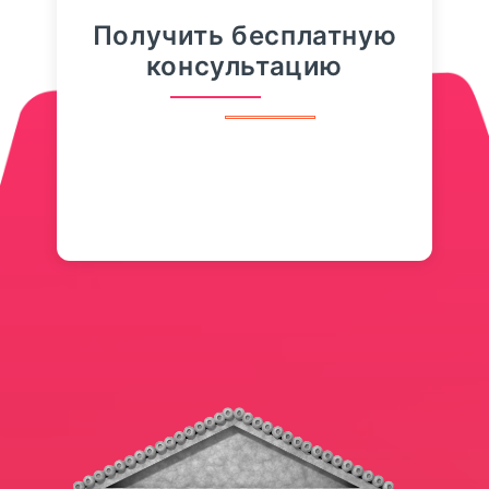
значение — 80,2918 рубля),
Получить бесплатную
официальный...
консультацию
ПОДРОБНЕЕ