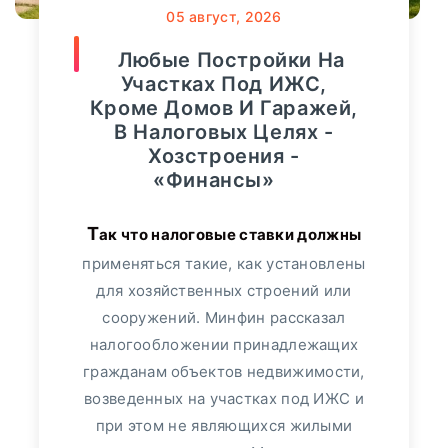
Финансы
36818
05
август, 2026
«Росгосстрах», проанализировав темпы
роста продаж полисов данного
Любые Постройки На
Видео
3364
сегмента. Больше всего спрос
Участках Под ИЖС,
увеличился...
Кроме Домов И Гаражей,
Сбербанк
552
В Налоговых Целях -
ПОДРОБНЕЕ
Хозстроения -
Альфа-Банк
349
«Финансы»
Банк "ТРАСТ"
17
Так что налоговые ставки должны
применяться такие, как установлены
ВТБ24
113
для хозяйственных строений или
сооружений. Минфин рассказал
Пресс-релизы
7991
налогообложении принадлежащих
гражданам объектов недвижимости,
Фото репортаж
3
возведенных на участках под ИЖС и
30
август, 2025
при этом не являющихся жилыми