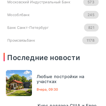
Юаня На 4 Сентября -
Московский Индустриальный Банк
573
«Тема Дня»
Мособлбанк
245
всем основным мировым валютам.
Банк Санкт-Петербург
821
Официальный курс ...
Промсвязьбанк
1178
ПОДРОБНЕЕ
Новикомбанк
290
Последние новости
СМП Банк
632
Любые постройки на
Внешпромбанк
321
участках
Вчера, 09:30
Банк Югра
320
Банк Связь-Банк
1013
Курс доллара США и Евро