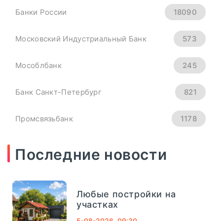
Рубль Теряет Высоту.
Банки России
18090
Курсы Доллара, Евро И
Юаня На 4 Сентября -
Московский Индустриальный Банк
573
«Тема Дня»
Мособлбанк
245
всем основным мировым валютам.
Банк Санкт-Петербург
821
Официальный курс ...
Промсвязьбанк
1178
ПОДРОБНЕЕ
Новикомбанк
290
Последние новости
СМП Банк
632
Любые постройки на
Внешпромбанк
321
участках
5-08-2026, 09:30