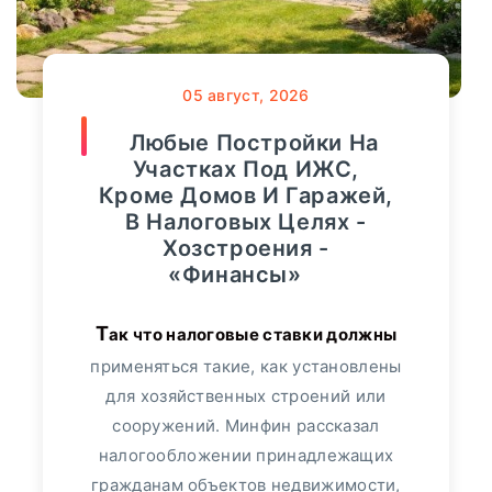
Мнение
107
онкологических заболеваний за год
вырос на 40%. Об этом сообщил
Финансы
36818
05
август, 2026
«Росгосстрах», проанализировав темпы
роста продаж полисов данного
Любые Постройки На
Видео
3364
сегмента. Больше всего спрос
Участках Под ИЖС,
увеличился...
Кроме Домов И Гаражей,
Сбербанк
552
В Налоговых Целях -
ПОДРОБНЕЕ
Хозстроения -
Альфа-Банк
349
«Финансы»
Банк "ТРАСТ"
17
Так что налоговые ставки должны
применяться такие, как установлены
ВТБ24
113
для хозяйственных строений или
сооружений. Минфин рассказал
Пресс-релизы
7991
налогообложении принадлежащих
гражданам объектов недвижимости,