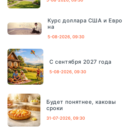
Банк Югра
320
Банк Связь-Банк
1013
Курс доллара США и Евро
04
сентябрь, 2025
на
Совкомбанк
661
5-08-2026, 09:30
Финансовый Совет На 4
Сентября: Как Вернуть
ТРАСТ
725
Деньги За Лишние
Школьные Покупки -
С сентября 2027 года
«Тема Дня»
Газпромбанк
1078
5-08-2026, 09:30
Московский кредитный банк
752
короткий и полезный совет, который
Абсолют Банк
557
помогает управлять деньгами
Будет понятнее, каковы
осознанно. Подготовка к школе всегда...
сроки
Банк Возрождение
653
31-07-2026, 09:30
ПОДРОБНЕЕ
АО «Кредит Европа Банк»
97