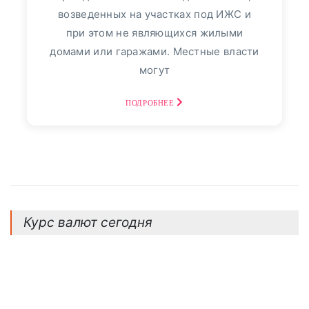
Фото репортаж
3
возведенных на участках под ИЖС и
30
август, 2025
при этом не являющихся жилыми
домами или гаражами. Местные власти
Финансовый Совет На
могут
30 Августа: Что Сказать,
Если В Банке
ПОДРОБНЕЕ
Спрашивают: «Откуда
Деньги?» - «Тема Дня»
просто о том, как повысить
эффективность сбережений. Если вы
Курс валют сегодня
вносите на счет крупные суммы
наличными,...
ПОДРОБНЕЕ