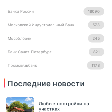
04
сентябрь, 2025
Рубль Теряет Высоту.
Банки России
18090
Курсы Доллара, Евро И
Юаня На 4 Сентября -
Московский Индустриальный Банк
573
«Тема Дня»
Мособлбанк
245
всем основным мировым валютам.
Банк Санкт-Петербург
821
Официальный курс ...
Промсвязьбанк
1178
ПОДРОБНЕЕ
Новикомбанк
290
Последние новости
СМП Банк
632
Любые постройки на
Внешпромбанк
321
участках