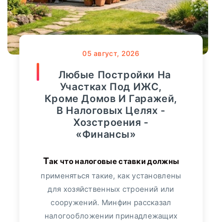
Мнение
107
онкологических заболеваний за год
вырос на 40%. Об этом сообщил
Финансы
36818
05
август, 2026
«Росгосстрах», проанализировав темпы
роста продаж полисов данного
Любые Постройки На
Видео
3364
сегмента. Больше всего спрос
Участках Под ИЖС,
увеличился...
Кроме Домов И Гаражей,
Сбербанк
552
В Налоговых Целях -
ПОДРОБНЕЕ
Хозстроения -
Альфа-Банк
349
«Финансы»
Банк "ТРАСТ"
17
Так что налоговые ставки должны
применяться такие, как установлены
ВТБ24
113
для хозяйственных строений или
сооружений. Минфин рассказал
Пресс-релизы
7991
налогообложении принадлежащих