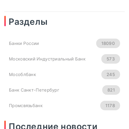
Разделы
04
сентябрь, 2025
Рубль Теряет Высоту.
Банки России
18090
Курсы Доллара, Евро И
Юаня На 4 Сентября -
Московский Индустриальный Банк
573
«Тема Дня»
Мособлбанк
245
всем основным мировым валютам.
Банк Санкт-Петербург
821
Официальный курс ...
Промсвязьбанк
1178
ПОДРОБНЕЕ
Новикомбанк
290
Последние новости