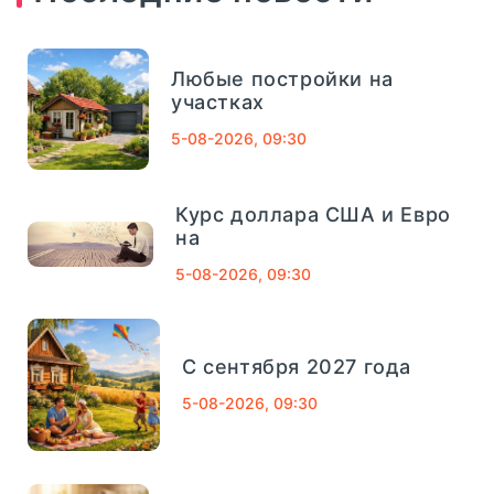
СМП Банк
632
Любые постройки на
Внешпромбанк
321
участках
5-08-2026, 09:30
Банк Югра
320
Банк Связь-Банк
1013
Курс доллара США и Евро
04
сентябрь, 2025
на
Совкомбанк
661
5-08-2026, 09:30
Финансовый Совет На 4
Сентября: Как Вернуть
ТРАСТ
725
Деньги За Лишние
Школьные Покупки -
С сентября 2027 года
«Тема Дня»
Газпромбанк
1078
5-08-2026, 09:30
Московский кредитный банк
752
короткий и полезный совет, который