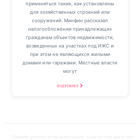
применяться такие, как установлены
ВТБ24
113
для хозяйственных строений или
сооружений. Минфин рассказал
Пресс-релизы
7991
налогообложении принадлежащих
гражданам объектов недвижимости,
Фото репортаж
3
возведенных на участках под ИЖС и
30
август, 2025
при этом не являющихся жилыми
домами или гаражами. Местные власти
Финансовый Совет На
могут
30 Августа: Что Сказать,
Если В Банке
ПОДРОБНЕЕ
Спрашивают: «Откуда
Деньги?» - «Тема Дня»
просто о том, как повысить
эффективность сбережений. Если вы
-- Начинайте делать все, что вы можете сделать – и даже то, о чем можете хотя
вносите на счет крупные суммы