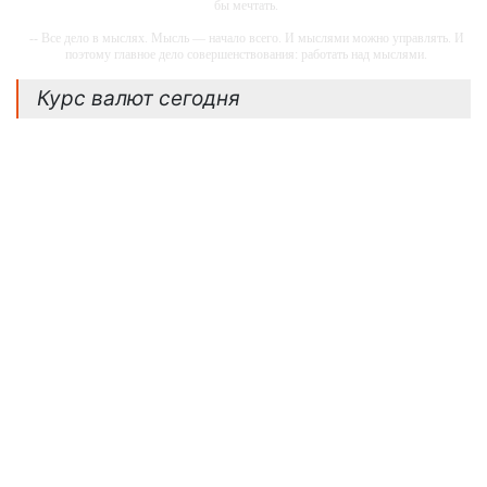
бы мечтать.
наличными,...
-- Все дело в мыслях. Мысль — начало всего. И мыслями можно управлять. И
поэтому главное дело совершенствования: работать над мыслями.
ПОДРОБНЕЕ
-- Идите уверенно по направлению к мечте. Живите той жизнью, которую вы
Курс валют сегодня
сами себе придумали.
-- Самое большое богатство — это ум. Самая большая нищета — глупость. Из
всех страхов самый пугающий — самолюбование.
-- Лучшее, что можно сделать с хорошим советом, это пропустить его мимо
ушей. Он никогда не бывает полезен никому, кроме того, кто его дал.
-- Люблю давать советы и очень не люблю, когда их дают мне.
30
август, 2025
Рубль Дешевеет.
Курсы Доллара, Евро И
Юаня На 30 Августа -