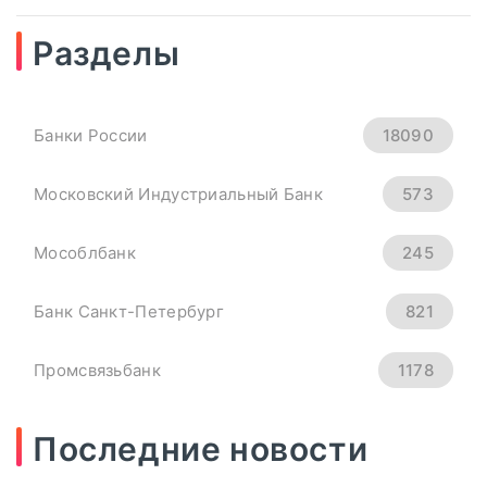
Разделы
04
сентябрь, 2025
Рубль Теряет Высоту.
Банки России
18090
Курсы Доллара, Евро И
Юаня На 4 Сентября -
Московский Индустриальный Банк
573
«Тема Дня»
Мособлбанк
245
всем основным мировым валютам.
Банк Санкт-Петербург
821
Официальный курс ...
Промсвязьбанк
1178
ПОДРОБНЕЕ
Новикомбанк
290
Последние новости