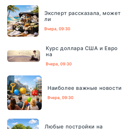
СМП Банк
632
Эксперт рассказала, может
Внешпромбанк
321
ли
Вчера, 09:30
Банк Югра
320
Банк Связь-Банк
1013
Курс доллара США и Евро
04
сентябрь, 2025
на
Совкомбанк
661
Вчера, 09:30
Финансовый Совет На 4
Сентября: Как Вернуть
ТРАСТ
725
Деньги За Лишние
Школьные Покупки -
Наиболее важные новости
«Тема Дня»
Газпромбанк
1078
Вчера, 09:30
Московский кредитный банк
752
короткий и полезный совет, который
Абсолют Банк
557
помогает управлять деньгами
Любые постройки на