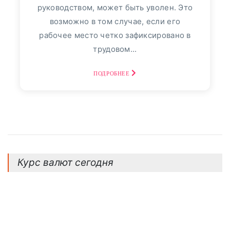
ВТБ24
113
руководством, может быть уволен. Это
возможно в том случае, если его
Пресс-релизы
7991
рабочее место четко зафиксировано в
трудовом...
Фото репортаж
3
30
август, 2025
ПОДРОБНЕЕ
Финансовый Совет На
30 Августа: Что Сказать,
Если В Банке
Спрашивают: «Откуда
Деньги?» - «Тема Дня»
Курс валют сегодня
просто о том, как повысить
эффективность сбережений. Если вы
вносите на счет крупные суммы