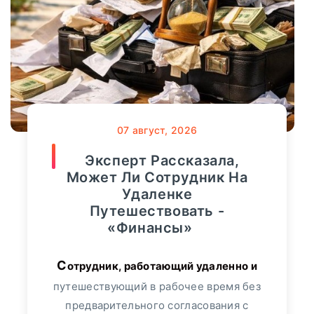
Случай
Новости Банков
9186
Онкозаболеваний -
«Тема Дня»
Интервью
1289
Мнение
107
онкологических заболеваний за год
вырос на 40%. Об этом сообщил
Финансы
36821
07
август, 2026
«Росгосстрах», проанализировав темпы
роста продаж полисов данного
Эксперт Рассказала,
Видео
3364
сегмента. Больше всего спрос
Может Ли Сотрудник На
увеличился...
Удаленке
Сбербанк
552
Путешествовать -
ПОДРОБНЕЕ
«Финансы»
Альфа-Банк
349
Сотрудник, работающий удаленно и
Банк "ТРАСТ"
17
путешествующий в рабочее время без
предварительного согласования с