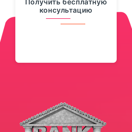
Получить бесплатную
консультацию
доллару, евро и юаню. Официальный
курс доллара, установленный
Центробанком на 30 августа 2025 года,
составляет 80,3316 рубля (прежнее
значение — 80,2918 рубля),
официальный...
ПОДРОБНЕЕ