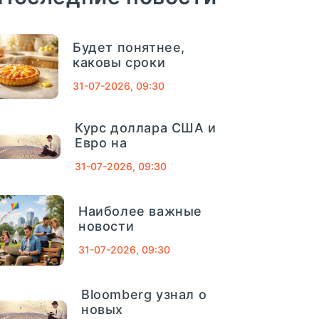
04
сентябрь, 2025
Финансовый
СМП Банк
632
Будет понятнее,
Совет На 4
каковы сроки
Сентября: Как
Внешпромбанк
321
31-07-2026, 09:30
Вернуть Деньги
За Лишние
Банк Югра
320
Школьные
Курс доллара США и
Покупки - «Тема
Евро на
Банк Связь-Банк
1013
Дня»
31-07-2026, 09:30
Совкомбанк
661
Наиболее важные
— короткий и полезный совет,
новости
ТРАСТ
725
который помогает управлять
31-07-2026, 09:30
деньгами осознанно.
Газпромбанк
1078
Подготовка к школе всегда...
Bloomberg узнал о
Московский кредитный банк
752
новых
ПОДРОБНЕЕ