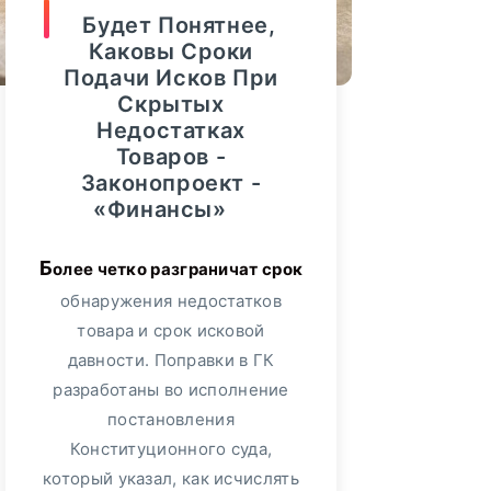
40%. Об этом сообщил
Будет Понятнее,
РосЕвроБанк
426
«Росгосстрах»,
Каковы Сроки
проанализировав темпы роста
Подачи Исков При
Новости Банков
9186
продаж полисов данного
Скрытых
сегмента. Больше всего спрос
Недостатках
Интервью
Товаров -
1289
увеличился...
Законопроект -
«Финансы»
ПОДРОБНЕЕ
Мнение
107
Более четко разграничат срок
Финансы
36815
обнаружения недостатков
товара и срок исковой
Видео
3364
давности. Поправки в ГК
30
август, 2025
разработаны во исполнение
Сбербанк
552
Финансовый
постановления
Совет На 30
Конституционного суда,
Альфа-Банк
349
Августа: Что
который указал, как исчислять