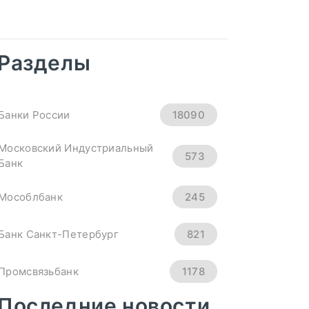
Рубль Теряет
Высоту. Курсы
Доллара, Евро И
Юаня На 4
Разделы
Сентября - «Тема
Дня»
Банки России
18090
снижается ко всем основным
Московский Индустриальный
573
Банк
мировым валютам.
Официальный курс ...
Мособлбанк
245
ПОДРОБНЕЕ
Банк Санкт-Петербург
821
Промсвязьбанк
1178
Последние новости
Новикомбанк
290