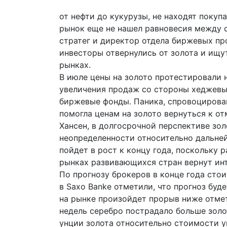
от нефти до кукурузы, не находят покупа
рынок еще не нашел равновесия между с
стратег и директор отдела биржевых пр
инвесторы отвернулись от золота и ищ
рынках.
В июле цены на золото протестировали
увеличения продаж со стороны хеджевы
биржевые фонды. Паника, спровоцирован
помогла ценам на золото вернуться к отм
Хансен, в долгосрочной перспективе зо
неопределенности относительно дальней
пойдет в рост к концу года, поскольку 
рынках развивающихся стран вернут инт
По прогнозу брокеров в конце года стои
в Saxo Banke отметили, что прогноз буд
на рынке произойдет прорыв ниже отмет
недель серебро пострадало больше зол
унции золота относительно стоимости ун