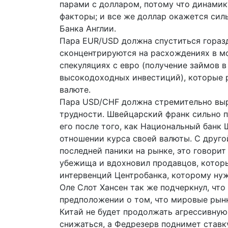
парами с долларом, потому что динамик
факторы; и все же доллар окажется сил
Банка Англии.
Пара EUR/USD должна спуститься горазд
сконцентрируются на расхождениях в мо
спекуляциях с евро (получение займов 
высокодоходных инвестиций), которые 
валюте.
Пара USD/CHF должна стремительно выр
трудности. Швейцарский франк сильно п
его после того, как Национальный банк
отношении курса своей валюты. С друго
последней паники на рынке, это говорит
убежища и вдохновил продавцов, котор
интервенций Центробанка, которому нуж
Оле Слот Хансен так же подчеркнул, что
предположении о том, что мировые рынк
Китай не будет продолжать агрессивную
снижаться, а Федрезерв поднимет ставк