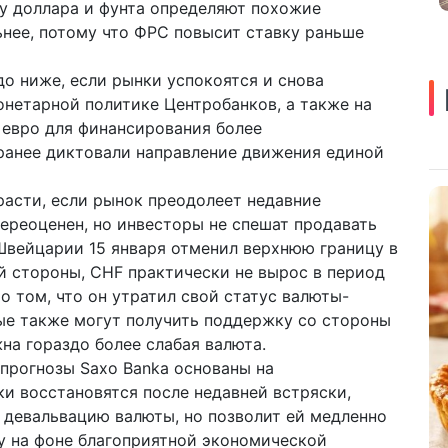
у доллара и фунта определяют похожие
ьнее, потому что ФРС повысит ставку раньше
о ниже, если рынки успокоятся и снова
нетарной политике Центробанков, а также на
в евро для финансирования более
ранее диктовали направление движения единой
асти, если рынок преодолеет недавние
ереоценен, но инвесторы не спешат продавать
 Швейцарии 15 января отменил верхнюю границу в
й стороны, CHF практически не вырос в период
 о том, что он утратил свой статус валюты-
ые также могут получить поддержку со стороны
на гораздо более слабая валюта.
 прогнозы Saxo Banka основаны на
и восстановятся после недавней встряски,
 девальвацию валюты, но позволит ей медленно
у на фоне благоприятной экономической