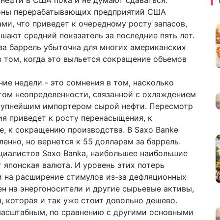
 нефти в США пока и не думают сдаваться.
роны перерабатывающих предприятий США
ми, что приведет к очередному росту запасов,
шают средний показатель за последние пять лет.
 за баррель убыточна для многих американских
 том, когда это выльется сокращение объемов
ие недели - это сомнения в том, насколько
етом неопределенности, связанной с охлаждением
крупнейшим импортером сырой нефти. Пересмотр
ия приведет к росту перенасыщения, к
е, к сокращению производства. В Saxo Banke
ленно, но вернется к 55 долларам за баррель.
ециалистов Saxo Banka, наибольшее наибольшие
 японская валюта. И уровень этих потерь
ии на расширение стимулов из-за дефляционных
н на энергоносители и другие сырьевые активы,
, которая и так уже стоит довольно дешево.
масштабным, по сравнению с другими основными