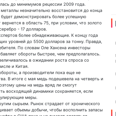
лась до минимумов рецессии 2009 года.
 металлы незначительно восстановится до конца
ро будет демонстрировать более успешную
 вернется в область 75, при условии, что золото
серебро - 17 долларов.
экспертов более обнадеживающие. К концу года
щих уровней до 5500 долларов за тонну. Правда,
ребителя. По словам Оле Хансена инвесторы
сбавляет обороты быстрее, чем предполагалось.
величивалось в ожидании роста спроса со
исле и Китая.
бороты, а производители пока еще не
а. В итоге с мая медь подешевела на четверть и
Поэтому цены на медь вряд ли смогут
сть восходящей динамики сохраняется, если
мулирующие меры.
другим сырьем. Рынок страдает от хронического
щивает объемы добычи, чтобы восполнить запасы