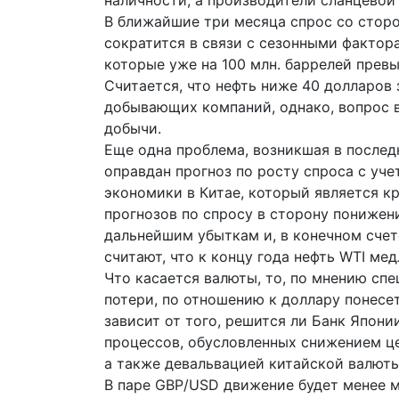
наличности, а производители сланцевой
В ближайшие три месяца спрос со сто
сократится в связи с сезонными фактора
которые уже на 100 млн. баррелей превы
Считается, что нефть ниже 40 долларов
добывающих компаний, однако, вопрос в
добычи.
Еще одна проблема, возникшая в последн
оправдан прогноз по росту спроса с уч
экономики в Китае, который является 
прогнозов по спросу в сторону понижен
дальнейшим убыткам и, в конечном счет
считают, что к концу года нефть WTI мед
Что касается валюты, то, по мнению сп
потери, по отношению к доллару понесет
зависит от того, решится ли Банк Япон
процессов, обусловленных снижением це
а также девальвацией китайской валюты
В паре GBP/USD движение будет менее 