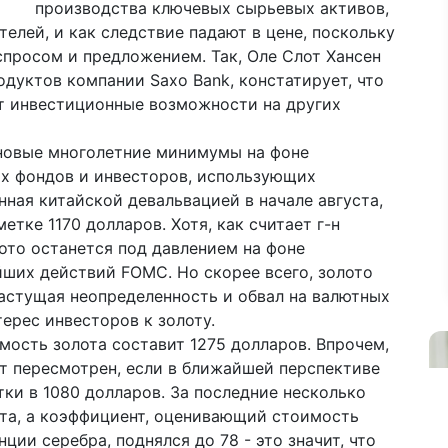
производства ключевых сырьевых активов,
телей, и как следствие падают в цене, поскольку
просом и предложением. Так, Оле Слот Хансен
одуктов компании Saxo Bank, констатирует, что
ут инвестиционные возможности на других
 новые многолетние минимумы на фоне
х фондов и инвесторов, использующих
ная китайской девальвацией в начале августа,
етке 1170 долларов. Хотя, как считает г-н
лото останется под давлением на фоне
ших действий FOMC. Но скорее всего, золото
растущая неопределенность и обвал на валютных
ерес инвесторов к золоту.
мость золота составит 1275 долларов. Впрочем,
ет пересмотрен, если в ближайшей перспективе
ки в 1080 долларов. За последние несколько
ота, а коэффициент, оценивающий стоимость
ции серебра, поднялся до 78 - это значит, что